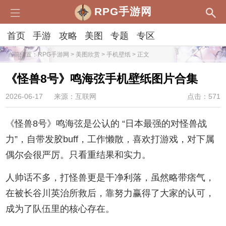
RPG手游网
首页
手游
攻略
美图
专题
专区
当前位置：
RPG手游网
>
美图欣赏
>
手机壁纸
> 正文
《怪兽8号》鸣海弦手机壁纸图片合集
2026-06-17
来源：互联网
点击：571
《怪兽8号》鸣海弦是公认的 “日本最强的对怪兽战
力”，自带发胶buff，工作懒散，喜欢打游戏，对下属
偶尔会很严厉。只看重结果和实力。
人帅话不多，打怪兽更是干净利落，虽然略带痞气，
在被长谷川英治所救后，靠努力赢得了大家的认可，
成为了队伍里的核心存在。