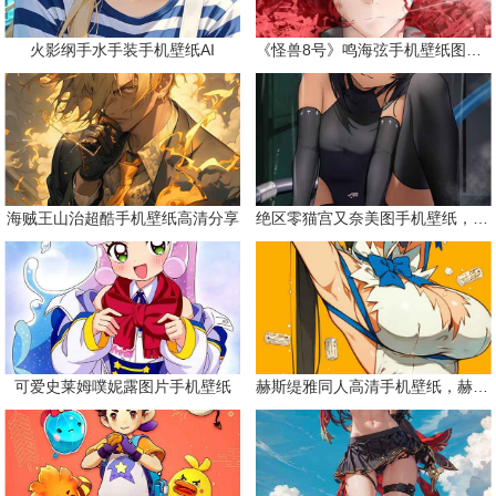
火影纲手水手装手机壁纸AI
《怪兽8号》鸣海弦手机壁纸图片合集
海贼王山治超酷手机壁纸高清分享
绝区零猫宫又奈美图手机壁纸，可爱黑皮猫娘
可爱史莱姆噗妮露图片手机壁纸
赫斯缇雅同人高清手机壁纸，赫斯缇雅是什么神？