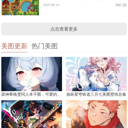
2025-06-14
532
点击查看更多
美图更新
热门美图
原神希格雯同人本子图，可爱的双马尾
崩坏星穹铁道三月七美图壁纸合集