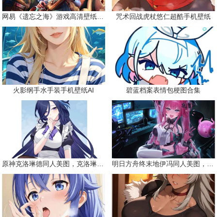
网易《遗忘之海》游戏高清壁纸精选
咒术回战虎杖悠仁超酷手机壁纸
火影纲手水手装手机壁纸AI
碧蓝档案表情包梗图合集
原神克洛琳德同人美图，克洛琳德战败会怎样
明日方舟终末地伊冯同人美图，粉毛恶魔伊冯