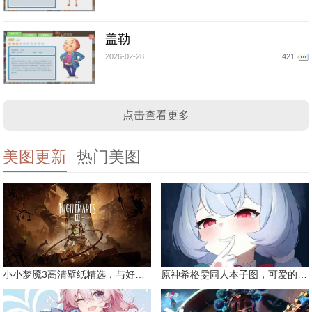
盖勒
2026-02-28
421
点击查看更多
美图更新
热门美图
小小梦魇3高清壁纸精选，与好友一同面对恐惧
原神希格雯同人本子图，可爱的双马尾