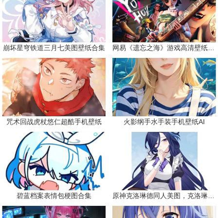
崩坏星穹铁道三月七美图壁纸合集
网易《遗忘之海》游戏高清壁纸精选
咒术回战虎杖悠仁超酷手机壁纸
火影纲手水手装手机壁纸AI
碧蓝档案表情包梗图合集
原神克洛琳德同人美图，克洛琳德战败会怎样