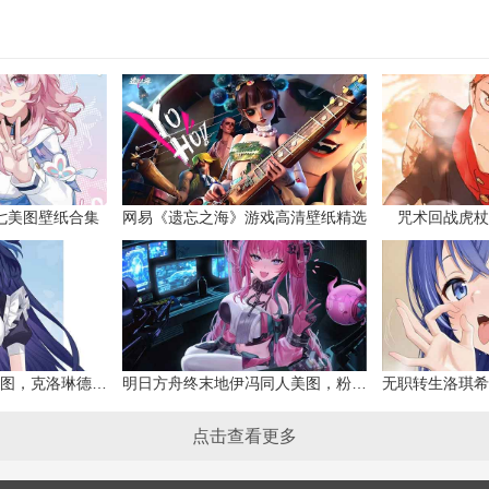
七美图壁纸合集
网易《遗忘之海》游戏高清壁纸精选
咒术回战虎杖
原神克洛琳德同人美图，克洛琳德战败会怎样
明日方舟终末地伊冯同人美图，粉毛恶魔伊冯
点击查看更多