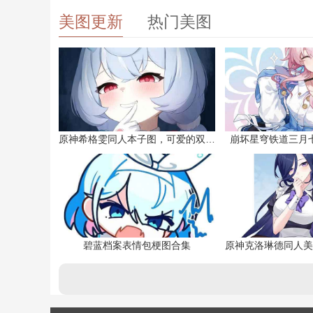
美图更新
热门美图
原神希格雯同人本子图，可爱的双马尾
崩坏星穹铁道三月
碧蓝档案表情包梗图合集