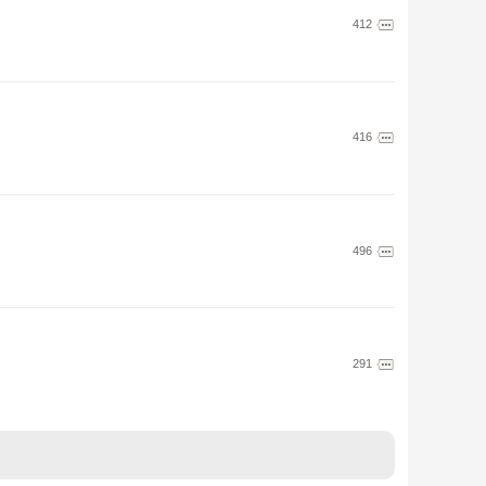
412
416
496
291