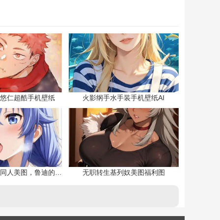
悠仁超酷手机壁纸
火影纲手水手装手机壁纸AI
无职转生洛琪希同人美图，鲁迪的二老婆
无职转生基列奴美图福利图