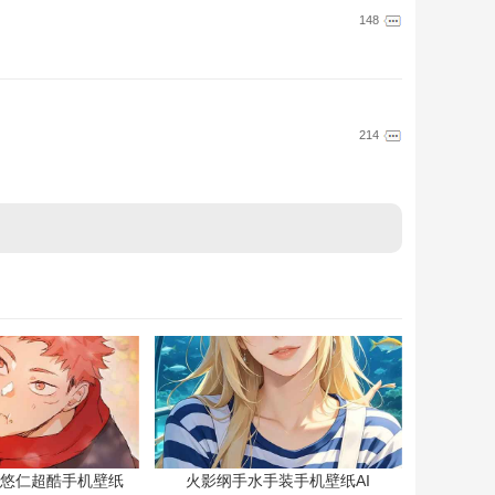
148
214
悠仁超酷手机壁纸
火影纲手水手装手机壁纸AI