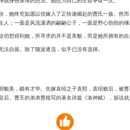
挣脱身份束缚的想法。她想为自己的生命争取一次。
份，她终究如愿以偿嫁入了正快速崛起的曹氏一族。然而
生人；一面是风流潇洒的翩翩公子，一面是野心勃勃的继
迫切想得到她，所寻求的并不是美貌，而是她所拥有的自
无法自拔。除了随波逐流，似乎已没有选择。
明貌美，颇有才华。先嫁袁绍之子袁熙，袁绍败后，被曹
皇后。曹丕的弟弟曹植写的著名诗篇《洛神赋》，据说就