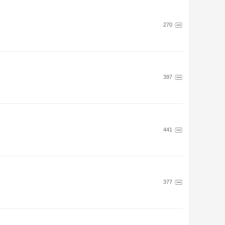
270
397
441
377