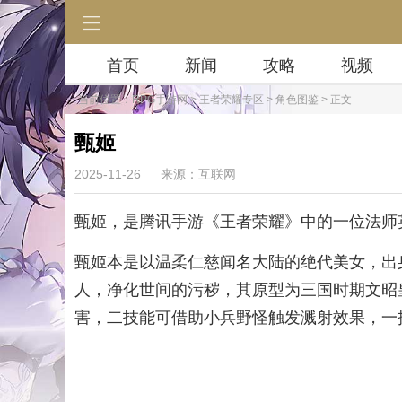
首页
新闻
攻略
视频
当前位置：
RPG手游网
>
王者荣耀专区
>
角色图鉴
> 正文
甄姬
2025-11-26
来源：互联网
甄姬，是腾讯手游《王者荣耀》中的一位法师
甄姬本是以温柔仁慈闻名大陆的绝代美女，出
人，净化世间的污秽，其原型为三国时期文昭
害，二技能可借助小兵野怪触发溅射效果，一技