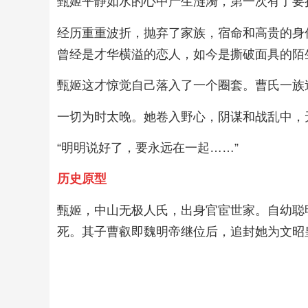
甄姬平静如水的心中产生涟漪，第一次有了要
经历重重波折，抛弃了家族，宿命和高贵的身
曾经是才华横溢的恋人，如今是撕破面具的陌
甄姬这才惊觉自己落入了一个圈套。曹氏一族
一切为时太晚。她卷入野心，阴谋和战乱中，
“明明说好了，要永远在一起……”
历史原型
甄姬，中山无极人氏，出身官宦世家。自幼聪
死。其子曹叡即魏明帝继位后，追封她为文昭