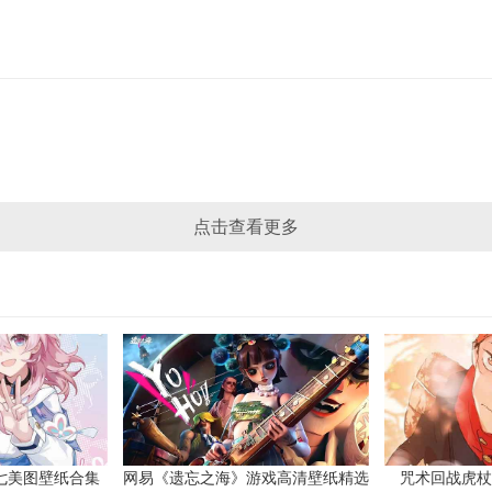
点击查看更多
七美图壁纸合集
网易《遗忘之海》游戏高清壁纸精选
咒术回战虎杖