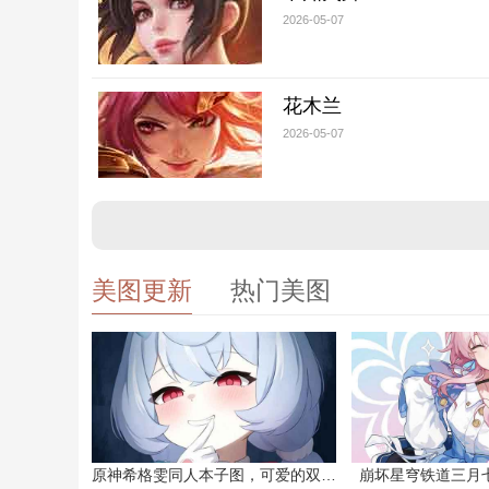
2026-05-07
花木兰
2026-05-07
美图更新
热门美图
原神希格雯同人本子图，可爱的双马尾
崩坏星穹铁道三月