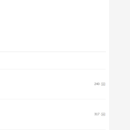
240
317