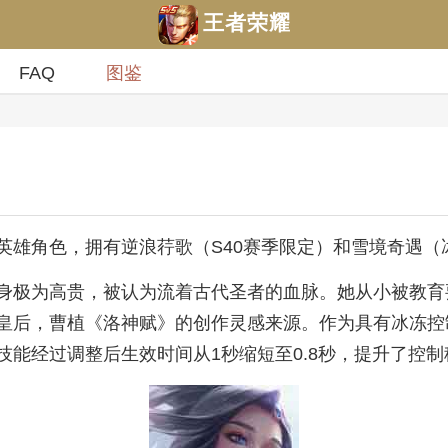
王者荣耀
FAQ
图鉴
英雄角色，拥有逆浪荇歌（S40赛季限定）和雪境奇遇（
身极为高贵，被认为流着古代圣者的血脉。她从小被教育
皇后，曹植《洛神赋》的创作灵感来源。作为具有冰冻控
能经过调整后生效时间从1秒缩短至0.8秒，提升了控制