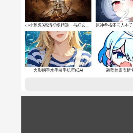
小小梦魇3高清壁纸精选，与好友一同面对恐惧
火影纲手水手装手机壁纸AI
碧蓝档案表情