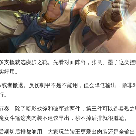
多支援就选疾步之靴。先看对面阵容，张良、墨子这类控
实好用。
杀或者撤退。反伤刺甲不是不能用，但会降低输出，除非
行。
节奏。除了暗影战斧和破军这两件，第三件可以选暴烈之
魔女斗篷这类肉装不建议早出，秒不掉后排就很尴尬。
后期切后排都够用。大家玩兰陵王更爱出肉装还是全输出