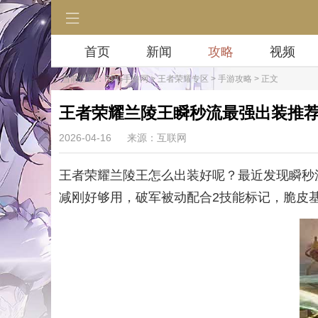
首页
新闻
攻略
视频
当前位置：
RPG手游网
>
王者荣耀专区
>
手游攻略
> 正文
王者荣耀兰陵王瞬秒流最强出装推
2026-04-16
来源：互联网
王者荣耀兰陵王怎么出装好呢？最近发现瞬秒
减刚好够用，破军被动配合2技能标记，脆皮