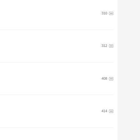
310
312
408
414