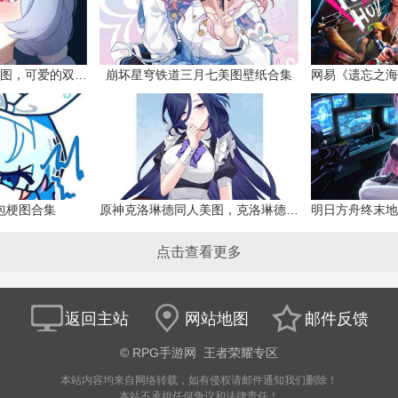
原神希格雯同人本子图，可爱的双马尾
崩坏星穹铁道三月七美图壁纸合集
网易《遗忘之海
包梗图合集
原神克洛琳德同人美图，克洛琳德战败会怎样
点击查看更多
返回主站
网站地图
邮件反馈
©
RPG手游网
王者荣耀专区
本站内容均来自网络转载，如有侵权请邮件通知我们删除！
本站不承担任何争议和法律责任！