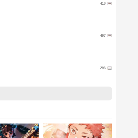
418
497
293