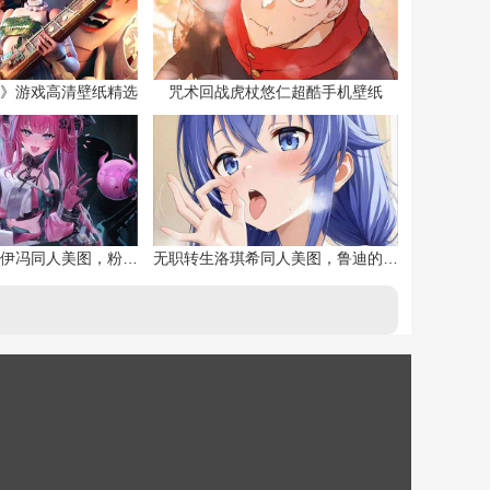
》游戏高清壁纸精选
咒术回战虎杖悠仁超酷手机壁纸
明日方舟终末地伊冯同人美图，粉毛恶魔伊冯
无职转生洛琪希同人美图，鲁迪的二老婆