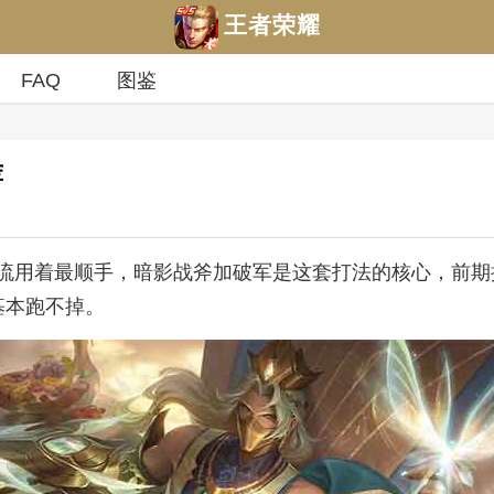
王者荣耀
FAQ
图鉴
荐
流用着最顺手，暗影战斧加破军是这套打法的核心，前期
基本跑不掉。