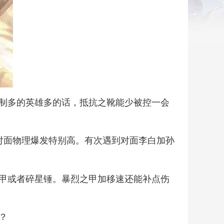
制多的英雄多的话，抵抗之靴能少被控一会
对面物理爆发特别高。有次遇到对面李白加孙
甲或者碎星锤。暴烈之甲加移速还能补点伤
？