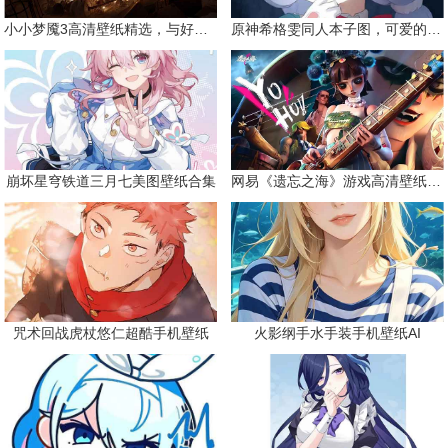
小小梦魇3高清壁纸精选，与好友一同面对恐惧
原神希格雯同人本子图，可爱的双马尾
崩坏星穹铁道三月七美图壁纸合集
网易《遗忘之海》游戏高清壁纸精选
咒术回战虎杖悠仁超酷手机壁纸
火影纲手水手装手机壁纸AI