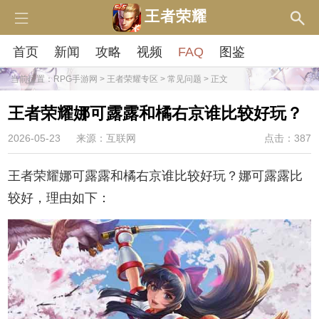
王者荣耀
首页
新闻
攻略
视频
FAQ
图鉴
当前位置：
RPG手游网
>
王者荣耀专区
>
常见问题
> 正文
王者荣耀娜可露露和橘右京谁比较好玩？
2026-05-23
来源：互联网
点击：387
王者荣耀娜可露露和橘右京谁比较好玩？娜可露露比
较好，理由如下：