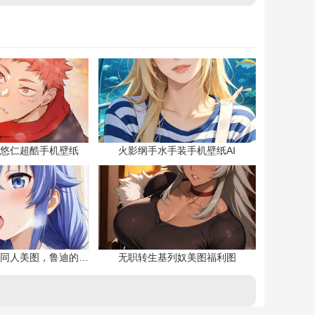
悠仁超酷手机壁纸
火影纲手水手装手机壁纸AI
无职转生洛琪希同人美图，鲁迪的二老婆
无职转生基列奴美图福利图