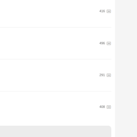
416
496
291
408