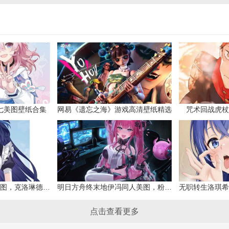
七美图壁纸合集
网易《遗忘之海》游戏高清壁纸精选
咒术回战虎杖
原神克洛琳德同人美图，克洛琳德战败会怎样
明日方舟终末地伊冯同人美图，粉毛恶魔伊冯
点击查看更多