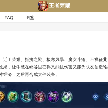
王者荣耀
FAQ
图鉴
：近卫荣耀、抵抗之靴、极寒风暴、魔女斗篷、不祥征兆
效果，让牛魔在峡谷里变得又能抗伤害又能为队友创造输
摊经济，之后再合成大件装备。