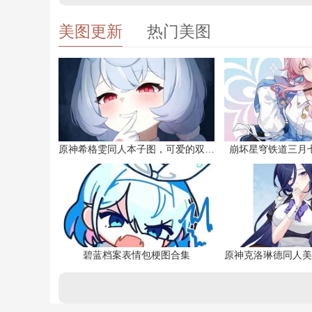
美图更新
热门美图
原神希格雯同人本子图，可爱的双马尾
崩坏星穹铁道三月
碧蓝档案表情包梗图合集