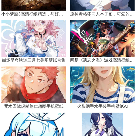
小小梦魇3高清壁纸精选，与好友一同面对恐惧
原神希格雯同人本子图，可爱的双马尾
崩坏星穹铁道三月七美图壁纸合集
网易《遗忘之海》游戏高清壁纸精选
咒术回战虎杖悠仁超酷手机壁纸
火影纲手水手装手机壁纸AI