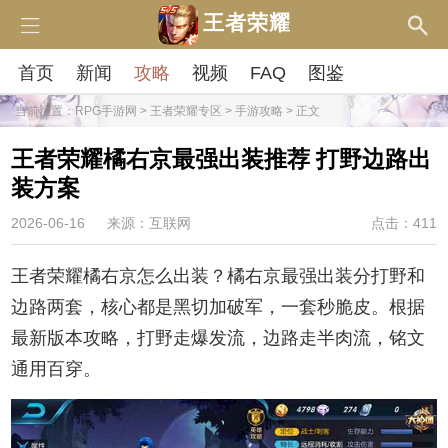
王者荣耀
首页
新闻
攻略
视频
FAQ
图鉴
当前位置：
RPG手游网
>
王者荣耀专区
>
手游攻略
> 正文
王者荣耀橘右京最强出装推荐 打野边路出
装方案
2026-06-16
来源：互联网
点击：411
王者荣耀橘右京怎么出装？橘右京最强出装分打野和
边路两套，核心都是黑切加破军，一套秒脆皮。根据
最新版本攻略，打野走爆发流，边路走半肉流，铭文
通用百穿。