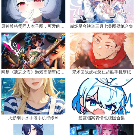
原神希格雯同人本子图，可爱的双马尾
崩坏星穹铁道三月七美图壁纸合集
网易《遗忘之海》游戏高清壁纸精选
咒术回战虎杖悠仁超酷手机壁纸
火影纲手水手装手机壁纸AI
碧蓝档案表情包梗图合集