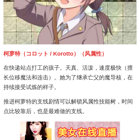
柯萝特（コロット / Korotto）（风属性）
在快递站点打工的孩子。天真、活泼，速度极快（擅
长位移魔法和连击）。她为了继承亡父的魔导核，在
持续接受试炼的样子。
推进柯萝特的支线剧情可以解锁风属性技能树，时间
点比较靠后，也是最难做的支线。