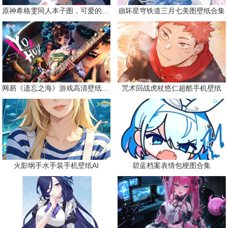
原神希格雯同人本子图，可爱的双马尾
崩坏星穹铁道三月七美图壁纸合集
网易《遗忘之海》游戏高清壁纸精选
咒术回战虎杖悠仁超酷手机壁纸
火影纲手水手装手机壁纸AI
碧蓝档案表情包梗图合集