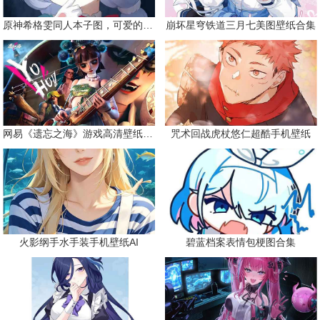
原神希格雯同人本子图，可爱的双马尾
崩坏星穹铁道三月七美图壁纸合集
网易《遗忘之海》游戏高清壁纸精选
咒术回战虎杖悠仁超酷手机壁纸
火影纲手水手装手机壁纸AI
碧蓝档案表情包梗图合集