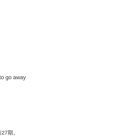
 go away
27期。