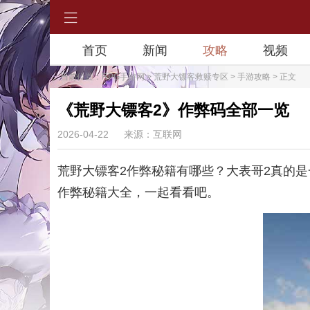
首页
新闻
攻略
视频
当前位置：
RPG手游网
>
荒野大镖客救赎专区
>
手游攻略
> 正文
《荒野大镖客2》作弊码全部一览
2026-04-22
来源：互联网
荒野大镖客2作弊秘籍有哪些？大表哥2真的
作弊秘籍大全，一起看看吧。