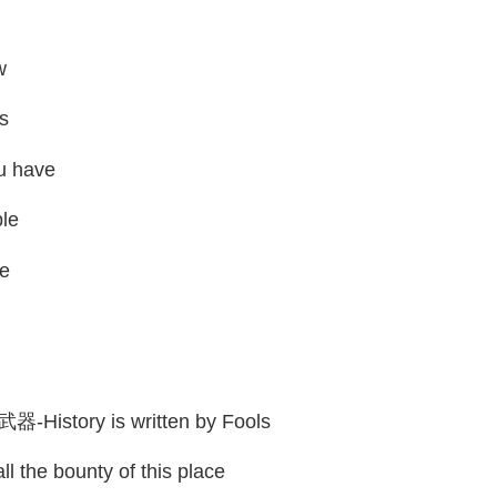
w
s
 have
le
e
y is written by Fools
ounty of this place