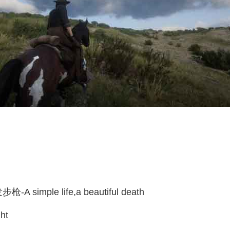
e life,a beautiful death
ht