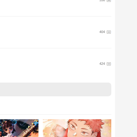
404
424