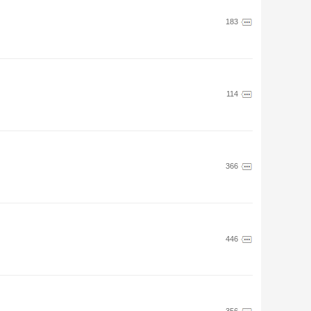
183
114
366
446
356