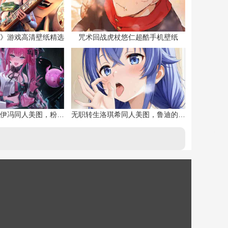
》游戏高清壁纸精选
咒术回战虎杖悠仁超酷手机壁纸
明日方舟终末地伊冯同人美图，粉毛恶魔伊冯
无职转生洛琪希同人美图，鲁迪的二老婆