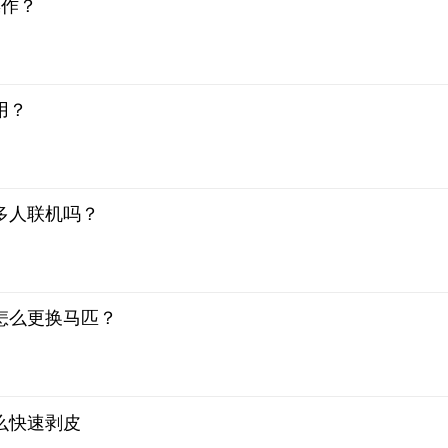
操作？
用？
多人联机吗？
怎么更换马匹？
么快速剥皮