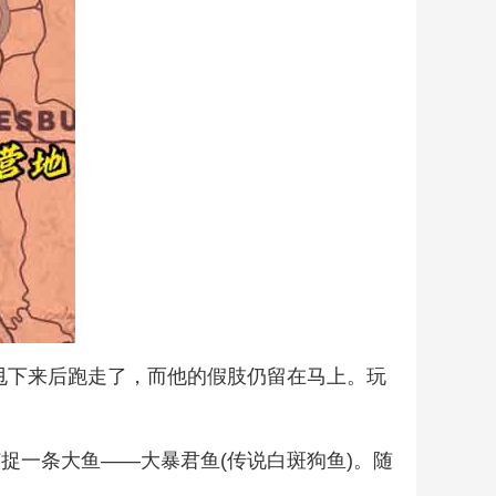
他甩下来后跑走了，而他的假肢仍留在马上。玩
捉一条大鱼——大暴君鱼(传说白斑狗鱼)。随