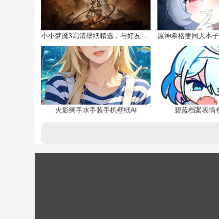
小小梦魇3高清壁纸精选，与好友一同面对恐惧
火影纲手水手装手机壁纸AI
碧蓝档案表情