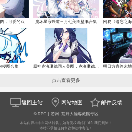
原神希格雯同人本子图，可爱的双马尾
崩坏星穹铁道三月七美图壁纸合集
网易《遗忘之海
包梗图合集
原神克洛琳德同人美图，克洛琳德战败会怎样
点击查看更多
返回主站
网站地图
邮件反馈
©
RPG手游网
荒野大镖客救赎专区
本站内容均来自网络转载，如有侵权请邮件通知我们删除！
本站不承担任何争议和法律责任！