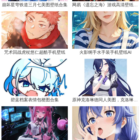
崩坏星穹铁道三月七美图壁纸合集
网易《遗忘之海》游戏高清壁纸精选
咒术回战虎杖悠仁超酷手机壁纸
火影纲手水手装手机壁纸AI
碧蓝档案表情包梗图合集
原神克洛琳德同人美图，克洛琳德战败会怎样