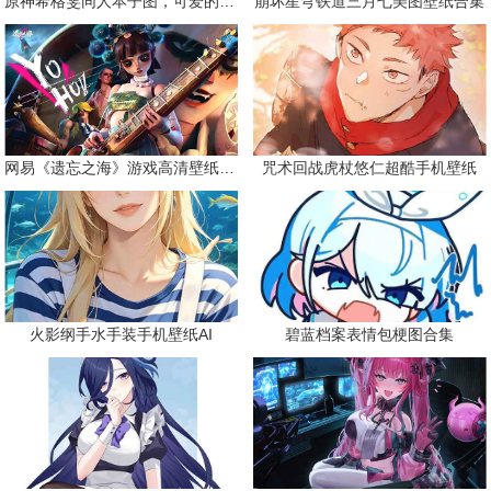
原神希格雯同人本子图，可爱的双马尾
崩坏星穹铁道三月七美图壁纸合集
网易《遗忘之海》游戏高清壁纸精选
咒术回战虎杖悠仁超酷手机壁纸
火影纲手水手装手机壁纸AI
碧蓝档案表情包梗图合集