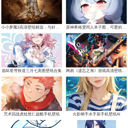
小小梦魇3高清壁纸精选，与好友一同面对恐惧
原神希格雯同人本子图，可爱的双马尾
崩坏星穹铁道三月七美图壁纸合集
网易《遗忘之海》游戏高清壁纸精选
咒术回战虎杖悠仁超酷手机壁纸
火影纲手水手装手机壁纸AI