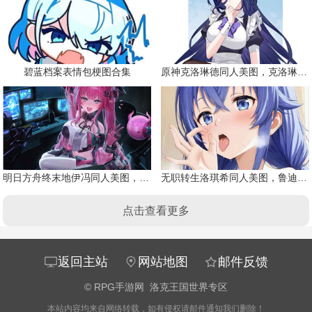
碧蓝档案表情包梗图合集
原神克洛琳德同人美图，克洛琳德战败会怎样
明日方舟终末地伊冯同人美图，粉毛恶魔伊冯
无职转生洛琪希同人美图，鲁迪的二老婆
点击查看更多
返回主站
网站地图
邮件反馈
©
RPG手游网
洛克王国世界专区
本站内容均来自网络转载，如有侵权请邮件通知我们删除！