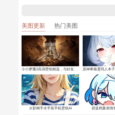
美图更新
热门美图
小小梦魇3高清壁纸精选，与好友一同面对恐惧
火影纲手水手装手机壁纸AI
碧蓝档案表情