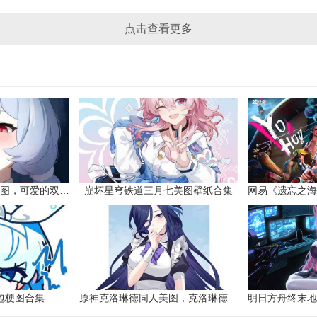
点击查看更多
原神希格雯同人本子图，可爱的双马尾
崩坏星穹铁道三月七美图壁纸合集
网易《遗忘之海
包梗图合集
原神克洛琳德同人美图，克洛琳德战败会怎样