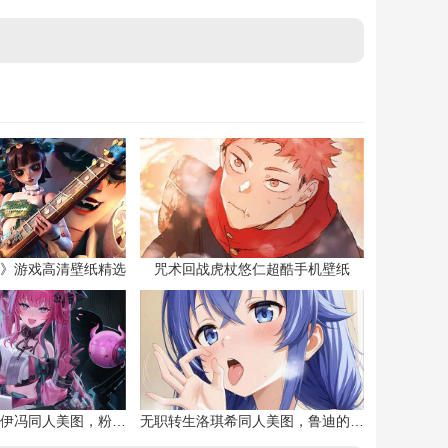
》游戏高清壁纸精选
咒术回战虎杖悠仁超酷手机壁纸
明日方舟终末地伊冯同人美图，粉毛恶魔伊冯
无职转生洛琪希同人美图，鲁迪的二老婆