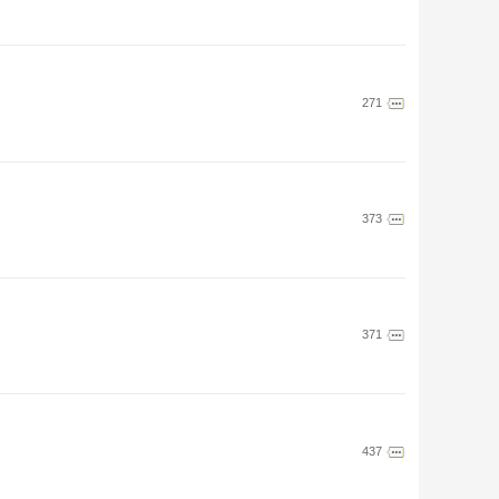
271
373
371
437