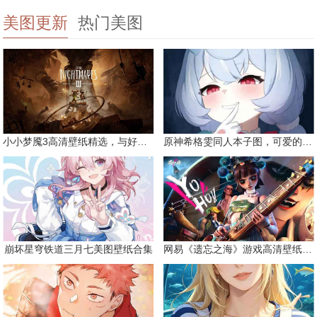
美图更新
热门美图
小小梦魇3高清壁纸精选，与好友一同面对恐惧
原神希格雯同人本子图，可爱的双马尾
崩坏星穹铁道三月七美图壁纸合集
网易《遗忘之海》游戏高清壁纸精选