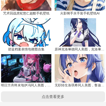
咒术回战虎杖悠仁超酷手机壁纸
火影纲手水手装手机壁纸AI
碧蓝档案表情包梗图合集
原神克洛琳德同人美图，克洛琳德战败会怎样
明日方舟终末地伊冯同人美图，粉毛恶魔伊冯
无职转生洛琪希同人美图，鲁迪的二老婆
点击查看更多