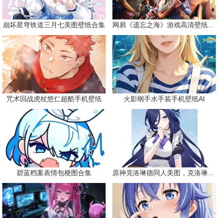
崩坏星穹铁道三月七美图壁纸合集
网易《遗忘之海》游戏高清壁纸精选
咒术回战虎杖悠仁超酷手机壁纸
火影纲手水手装手机壁纸AI
碧蓝档案表情包梗图合集
原神克洛琳德同人美图，克洛琳德战败会怎样