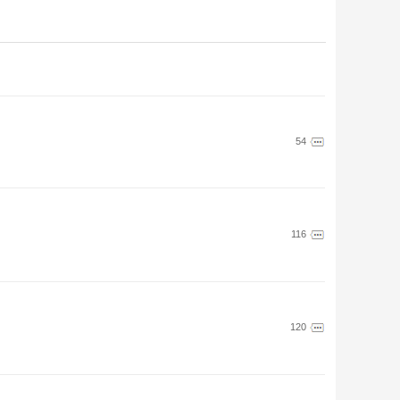
54
116
120