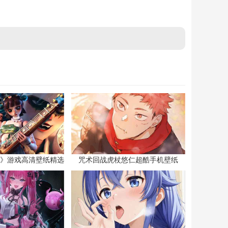
》游戏高清壁纸精选
咒术回战虎杖悠仁超酷手机壁纸