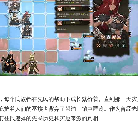
，每个氏族都在先民的帮助下成长繁衍着。直到那一天灾
庇护着人们的巫族也背弃了盟约，销声匿迹。作为曾经先
前往找遗落的先民历史和灾厄来源的真相……