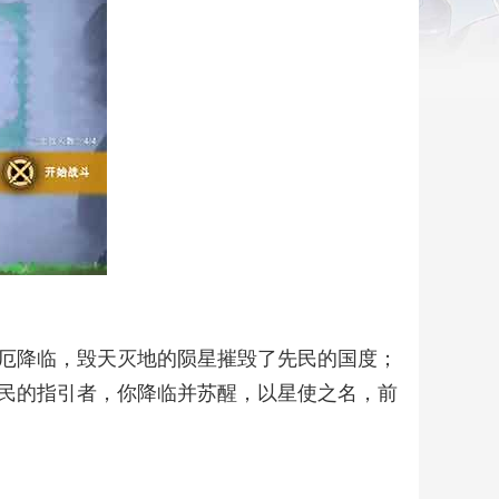
厄降临，毁天灭地的陨星摧毁了先民的国度；
民的指引者，你降临并苏醒，以星使之名，前