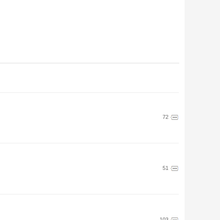
72
51
103