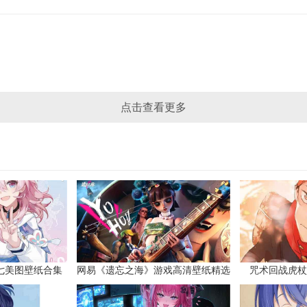
点击查看更多
七美图壁纸合集
网易《遗忘之海》游戏高清壁纸精选
咒术回战虎杖