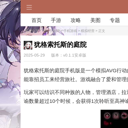
首页
手游
攻略
美图
专题
当前位置：
RPG手游网
>
手机游戏
>
模拟经营
> 正文
犹格索托斯的庭院
2025-05-29
版本：v0.1.1安卓版
犹格索托斯的庭院手机版是一个模拟AVG行
能靠招员工来经营旅社。游戏融合了爱和管理
玩家可以结识不同种族的人物，管理酒店，拉
谕数量超过10个时候，会获得1次聆听至高神