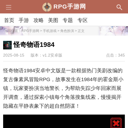
RPG手游网
首页
手游
攻略
美图
专题
专区
当前位置：
RPG手游网
>
手机游戏
>
角色扮演
> 正文
怪奇物语1984
2025-08-15
版本：v1.2安卓版
点击：345
怪奇物语1984安卓中文版是一款根据热门美剧改编的
复古像素风冒险RPG，故事发生在1984年的霍金斯小
镇，玩家要扮演当地警长，为帮助失踪少年回家而展
开调查，通过探索小镇每个角落搜集线索，慢慢揭开
隐藏在平静表象下的超自然阴谋！