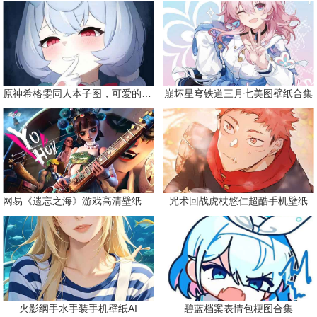
原神希格雯同人本子图，可爱的双马尾
崩坏星穹铁道三月七美图壁纸合集
网易《遗忘之海》游戏高清壁纸精选
咒术回战虎杖悠仁超酷手机壁纸
火影纲手水手装手机壁纸AI
碧蓝档案表情包梗图合集