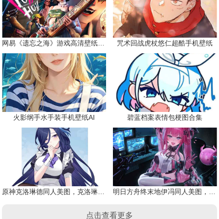
网易《遗忘之海》游戏高清壁纸精选
咒术回战虎杖悠仁超酷手机壁纸
火影纲手水手装手机壁纸AI
碧蓝档案表情包梗图合集
原神克洛琳德同人美图，克洛琳德战败会怎样
明日方舟终末地伊冯同人美图，粉毛恶魔伊冯
点击查看更多