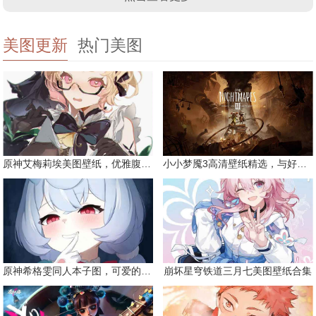
美图更新
热门美图
原神艾梅莉埃美图壁纸，优雅腹黑眼镜娘
小小梦魇3高清壁纸精选，与好友一同面对恐惧
原神希格雯同人本子图，可爱的双马尾
崩坏星穹铁道三月七美图壁纸合集