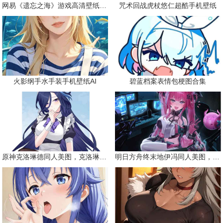
网易《遗忘之海》游戏高清壁纸精选
咒术回战虎杖悠仁超酷手机壁纸
火影纲手水手装手机壁纸AI
碧蓝档案表情包梗图合集
原神克洛琳德同人美图，克洛琳德战败会怎样
明日方舟终末地伊冯同人美图，粉毛恶魔伊冯