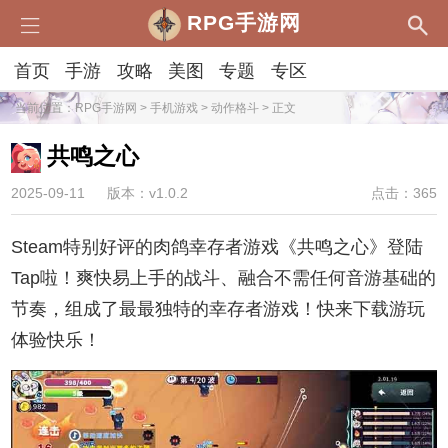
RPG手游网
首页
手游
攻略
美图
专题
专区
当前位置：
RPG手游网
>
手机游戏
>
动作格斗
> 正文
共鸣之心
2025-09-11
版本：v1.0.2
点击：365
Steam特别好评的肉鸽幸存者游戏《共鸣之心》登陆
Tap啦！爽快易上手的战斗、融合不需任何音游基础的
节奏，组成了最最独特的幸存者游戏！快来下载游玩
体验快乐！