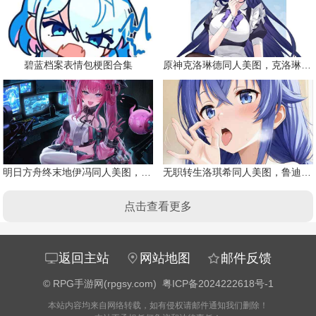
碧蓝档案表情包梗图合集
原神克洛琳德同人美图，克洛琳德战败会怎样
明日方舟终末地伊冯同人美图，粉毛恶魔伊冯
无职转生洛琪希同人美图，鲁迪的二老婆
点击查看更多
返回主站
网站地图
邮件反馈
©
RPG手游网(rpgsy.com)
粤ICP备2024222618号-1
本站内容均来自网络转载，如有侵权请邮件通知我们删除！