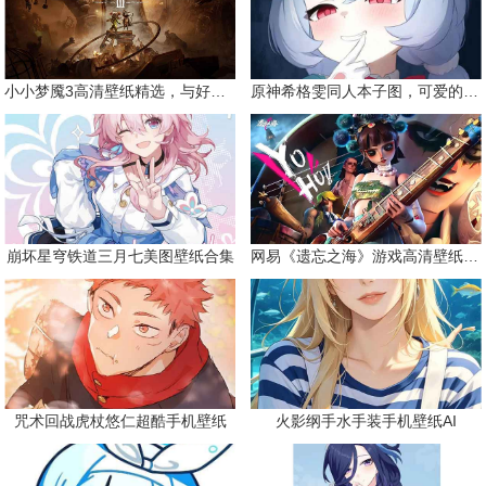
小小梦魇3高清壁纸精选，与好友一同面对恐惧
原神希格雯同人本子图，可爱的双马尾
崩坏星穹铁道三月七美图壁纸合集
网易《遗忘之海》游戏高清壁纸精选
咒术回战虎杖悠仁超酷手机壁纸
火影纲手水手装手机壁纸AI