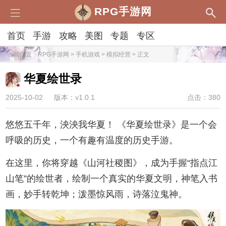
RPG手游网
首页
手游
攻略
美图
专题
专区
当前位置：
RPG手游网
>
手机游戏
>
模拟经营
> 正文
华夏绘世录
2025-10-02
版本：v1.0.1
点击：380
悠悠五千年，泱泱我华夏！ 《华夏绘世录》是一个会
呼吸的历史，一个有趣有温度的历史手游。
在这里，你将穿越《山河社稷图》，成为手握“指点江
山笔”的绘世者，绘制一个真实的华夏文明，神笔入书
画，妙手转乾坤；泼墨惊风雨，诗落泣鬼神。