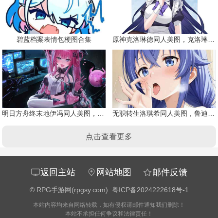
碧蓝档案表情包梗图合集
原神克洛琳德同人美图，克洛琳德战败会怎样
明日方舟终末地伊冯同人美图，粉毛恶魔伊冯
无职转生洛琪希同人美图，鲁迪的二老婆
点击查看更多
返回主站
网站地图
邮件反馈
©
RPG手游网(rpgsy.com)
粤ICP备2024222618号-1
本站内容均来自网络转载，如有侵权请邮件通知我们删除！
本站不承担任何争议和法律责任！