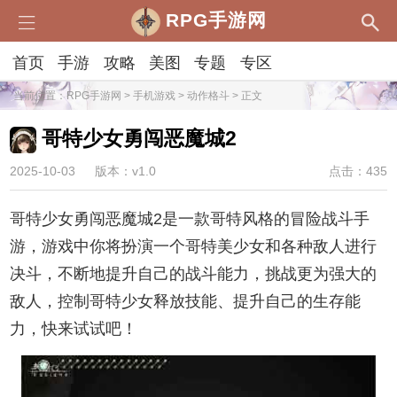
RPG手游网
首页
手游
攻略
美图
专题
专区
当前位置：
RPG手游网
>
手机游戏
>
动作格斗
> 正文
哥特少女勇闯恶魔城2
2025-10-03
版本：v1.0
点击：435
哥特少女勇闯恶魔城2是一款哥特风格的冒险战斗手
游，游戏中你将扮演一个哥特美少女和各种敌人进行
决斗，不断地提升自己的战斗能力，挑战更为强大的
敌人，控制哥特少女释放技能、提升自己的生存能
力，快来试试吧！