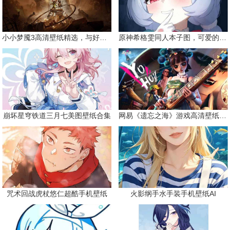
小小梦魇3高清壁纸精选，与好友一同面对恐惧
原神希格雯同人本子图，可爱的双马尾
崩坏星穹铁道三月七美图壁纸合集
网易《遗忘之海》游戏高清壁纸精选
咒术回战虎杖悠仁超酷手机壁纸
火影纲手水手装手机壁纸AI