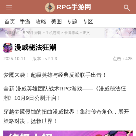
RPG手游网
首页
手游
攻略
美图
专题
专区
当前位置：
RPG手游网
>
手机游戏
>
卡牌养成
> 正文
漫威秘法狂潮
2025-10-11
版本：v2.1.3
点击：425
梦魇来袭！超级英雄与经典反派联手出击！
全新 漫威英雄团队战术RPG游戏——《漫威秘法狂
潮》10月9日公测开启！
穿越梦魇侵蚀的扭曲漫威世界！集结传奇角色，展开
策略对决，拯救世界！