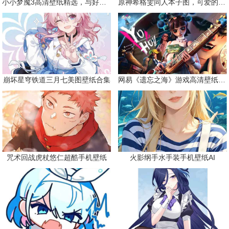
小小梦魇3高清壁纸精选，与好友一同面对恐惧
原神希格雯同人本子图，可爱的双马尾
崩坏星穹铁道三月七美图壁纸合集
网易《遗忘之海》游戏高清壁纸精选
咒术回战虎杖悠仁超酷手机壁纸
火影纲手水手装手机壁纸AI