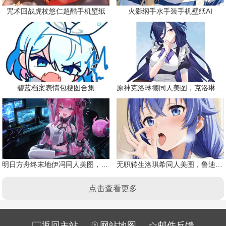
咒术回战虎杖悠仁超酷手机壁纸
火影纲手水手装手机壁纸AI
碧蓝档案表情包梗图合集
原神克洛琳德同人美图，克洛琳德战败会怎样
明日方舟终末地伊冯同人美图，粉毛恶魔伊冯
无职转生洛琪希同人美图，鲁迪的二老婆
点击查看更多
返回主站
网站地图
邮件反馈