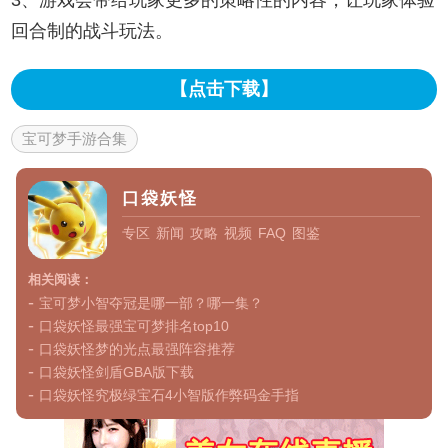
回合制的战斗玩法。
【点击下载】
宝可梦手游合集
口袋妖怪
专区
新闻
攻略
视频
FAQ
图鉴
相关阅读：
-
宝可梦小智夺冠是哪一部？哪一集？
-
口袋妖怪最强宝可梦排名top10
-
口袋妖怪梦的光点最强阵容推荐
-
口袋妖怪剑盾GBA版下载
-
口袋妖怪究极绿宝石4小智版作弊码金手指