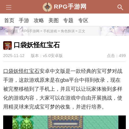
RPG手游网
首页
手游
攻略
美图
专题
专区
当前位置：
RPG手游网
>
手机游戏
>
角色扮演
> 正文
口袋妖怪红宝石
2025-11-12
版本：v5.0安卓版
点击：499
口袋妖怪红宝石
安卓中文版是一款经典的宝可梦对战
手游，这款游戏原来是在gba平台中得到收录，现在
被完整移植到了手机上，并且可以让玩家体验到多样
化的游戏内容，大家可以在游戏中自由开展挑战，使
用精灵球来完成宝可梦的收集，并进行培养。