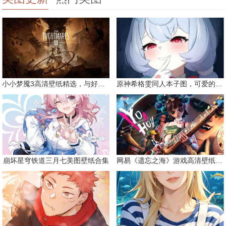
小小梦魇3高清壁纸精选，与好友一同面对恐惧
原神希格雯同人本子图，可爱的双马尾
崩坏星穹铁道三月七美图壁纸合集
网易《遗忘之海》游戏高清壁纸精选