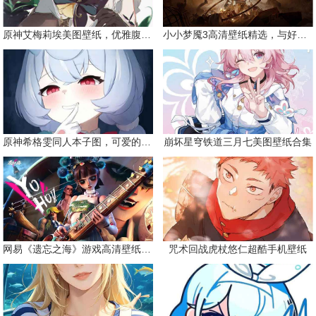
原神艾梅莉埃美图壁纸，优雅腹黑眼镜娘
小小梦魇3高清壁纸精选，与好友一同面对恐惧
原神希格雯同人本子图，可爱的双马尾
崩坏星穹铁道三月七美图壁纸合集
网易《遗忘之海》游戏高清壁纸精选
咒术回战虎杖悠仁超酷手机壁纸