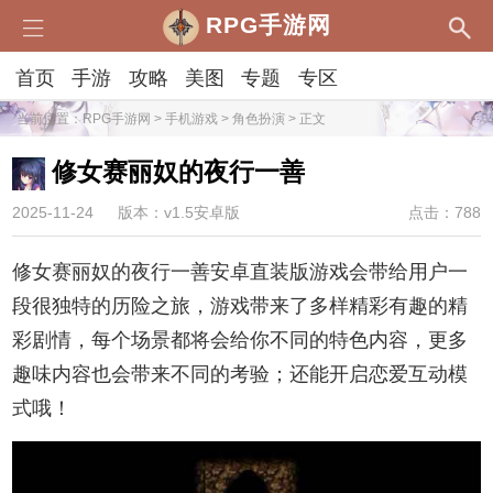
RPG手游网
首页
手游
攻略
美图
专题
专区
当前位置：
RPG手游网
>
手机游戏
>
角色扮演
> 正文
修女赛丽奴的夜行一善
2025-11-24
版本：v1.5安卓版
点击：788
修女赛丽奴的夜行一善安卓直装版游戏会带给用户一
段很独特的历险之旅，游戏带来了多样精彩有趣的精
彩剧情，每个场景都将会给你不同的特色内容，更多
趣味内容也会带来不同的考验；还能开启恋爱互动模
式哦！