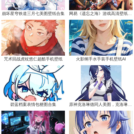
崩坏星穹铁道三月七美图壁纸合集
网易《遗忘之海》游戏高清壁纸精选
咒术回战虎杖悠仁超酷手机壁纸
火影纲手水手装手机壁纸AI
碧蓝档案表情包梗图合集
原神克洛琳德同人美图，克洛琳德战败会怎样