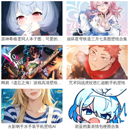
原神希格雯同人本子图，可爱的双马尾
崩坏星穹铁道三月七美图壁纸合集
网易《遗忘之海》游戏高清壁纸精选
咒术回战虎杖悠仁超酷手机壁纸
火影纲手水手装手机壁纸AI
碧蓝档案表情包梗图合集