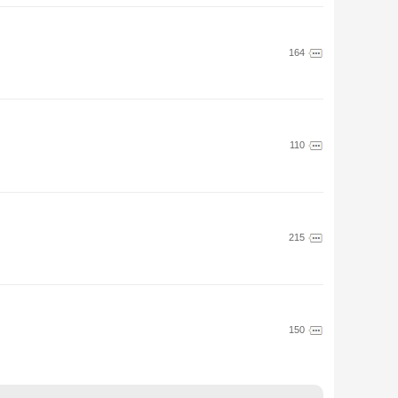
164
110
215
150