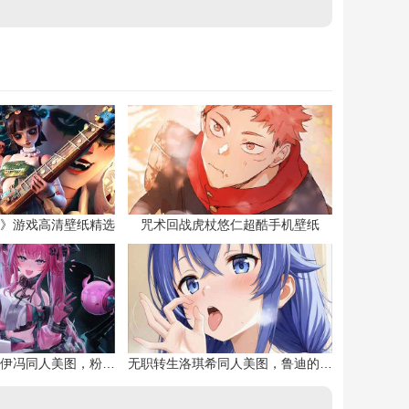
》游戏高清壁纸精选
咒术回战虎杖悠仁超酷手机壁纸
明日方舟终末地伊冯同人美图，粉毛恶魔伊冯
无职转生洛琪希同人美图，鲁迪的二老婆