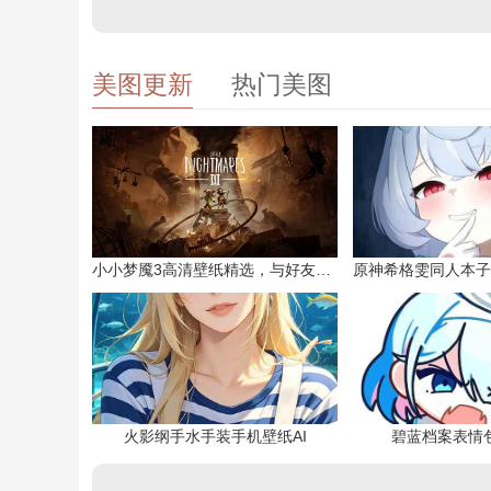
美图更新
热门美图
小小梦魇3高清壁纸精选，与好友一同面对恐惧
火影纲手水手装手机壁纸AI
碧蓝档案表情