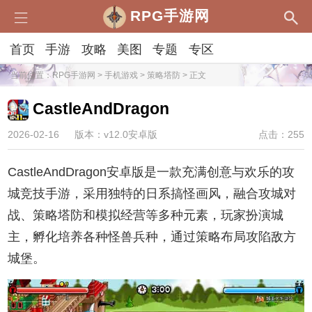
RPG手游网
首页
手游
攻略
美图
专题
专区
当前位置：
RPG手游网
>
手机游戏
>
策略塔防
> 正文
CastleAndDragon
2026-02-16
版本：v12.0安卓版
点击：255
CastleAndDragon安卓版是一款充满创意与欢乐的攻
城竞技手游，采用独特的日系搞怪画风，融合攻城对
战、策略塔防和模拟经营等多种元素，玩家扮演城
主，孵化培养各种怪兽兵种，通过策略布局攻陷敌方
城堡。