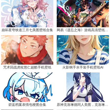
崩坏星穹铁道三月七美图壁纸合集
网易《遗忘之海》游戏高清壁纸精选
咒术回战虎杖悠仁超酷手机壁纸
火影纲手水手装手机壁纸AI
碧蓝档案表情包梗图合集
原神克洛琳德同人美图，克洛琳德战败会怎样