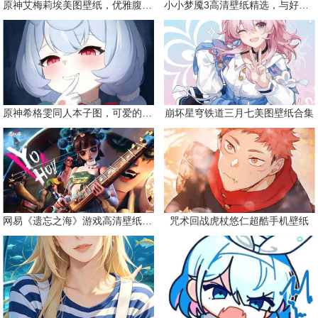
原神艾梅莉埃美图壁纸，优雅腹黑眼镜娘
小小梦魇3高清壁纸精选，与好友一同面对恐惧
原神希格雯同人本子图，可爱的双马尾
崩坏星穹铁道三月七美图壁纸合集
网易《遗忘之海》游戏高清壁纸精选
咒术回战虎杖悠仁超酷手机壁纸