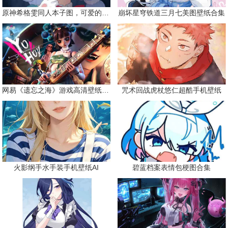
原神希格雯同人本子图，可爱的双马尾
崩坏星穹铁道三月七美图壁纸合集
网易《遗忘之海》游戏高清壁纸精选
咒术回战虎杖悠仁超酷手机壁纸
火影纲手水手装手机壁纸AI
碧蓝档案表情包梗图合集