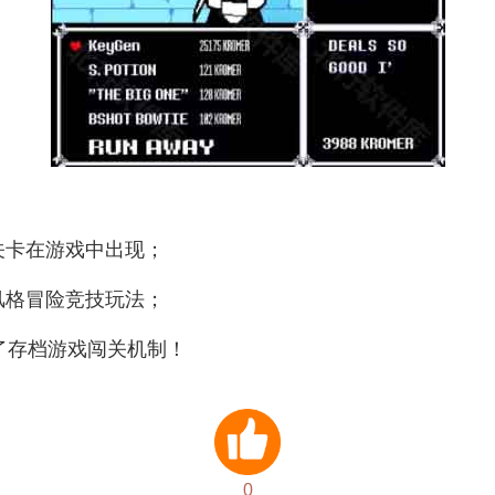
关卡在游戏中出现；
风格冒险竞技玩法；
了存档游戏闯关机制！
0