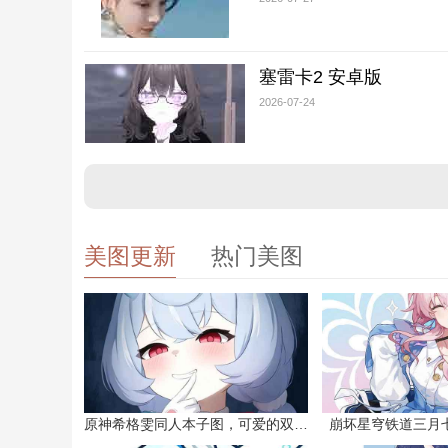
塞雷卡2 安卓版
2026-07-24
美图更新
热门美图
原神希格雯同人本子图，可爱的双马尾
崩坏星穹铁道三月