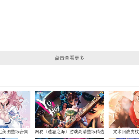
点击查看更多
七美图壁纸合集
网易《遗忘之海》游戏高清壁纸精选
咒术回战虎杖