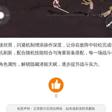
接丝滑，闪避机制增添操作深度，让你在敌阵中轻松完成
机刷新，配合随机技能组合与海量装备搭配，每一场战斗
角色属性，解锁隐藏潜能天赋，逐步提升战斗实力。
0
免责声明：文章图片应用自网络，如有侵权请联系删除