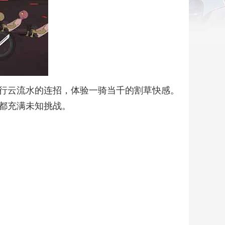
行云流水的连招，体验一骑当千的割草快感。
都充满未知挑战。