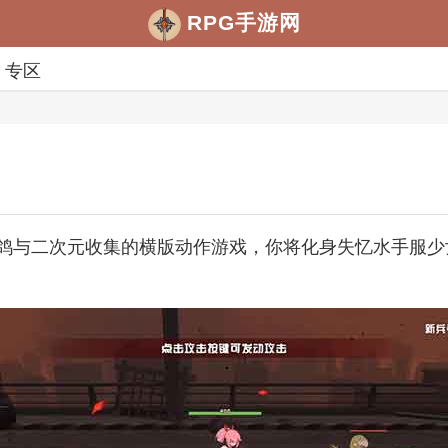
RPG手游网
专区
鸽与二次元收集的横版动作游戏，你将化身失忆水手服少