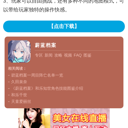
3、玩家可以自由挑战，还有多种不同的地图模式，可
以带给玩家独特的操作快感。
【点击下载】
蔚蓝档案
专区
新闻
攻略
视频
FAQ
图鉴
相关阅读：
-
碧蓝档案一周目阵亡名单一览
-
久田泉奈
-
《蔚蓝档案》和乐知世角色技能图鉴介绍
-
和乐千世
-
天童爱丽丝