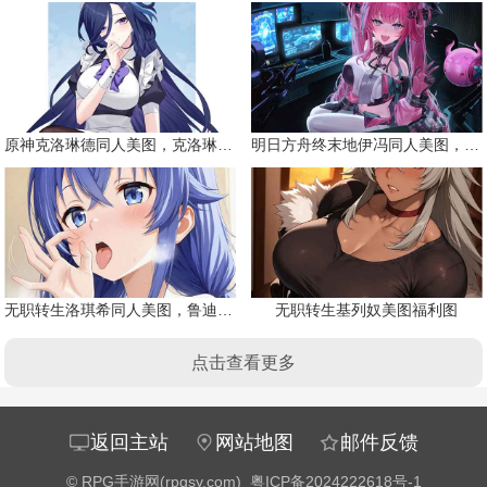
原神克洛琳德同人美图，克洛琳德战败会怎样
明日方舟终末地伊冯同人美图，粉毛恶魔伊冯
无职转生洛琪希同人美图，鲁迪的二老婆
无职转生基列奴美图福利图
点击查看更多
返回主站
网站地图
邮件反馈
©
RPG手游网(rpgsy.com)
粤ICP备2024222618号-1