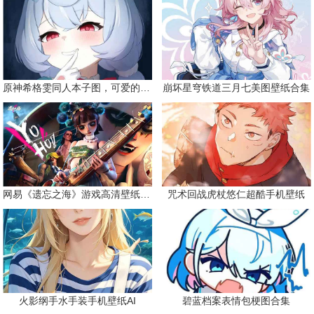
原神希格雯同人本子图，可爱的双马尾
崩坏星穹铁道三月七美图壁纸合集
网易《遗忘之海》游戏高清壁纸精选
咒术回战虎杖悠仁超酷手机壁纸
火影纲手水手装手机壁纸AI
碧蓝档案表情包梗图合集