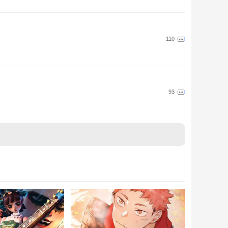
110
93