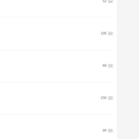
52
105
68
230
99