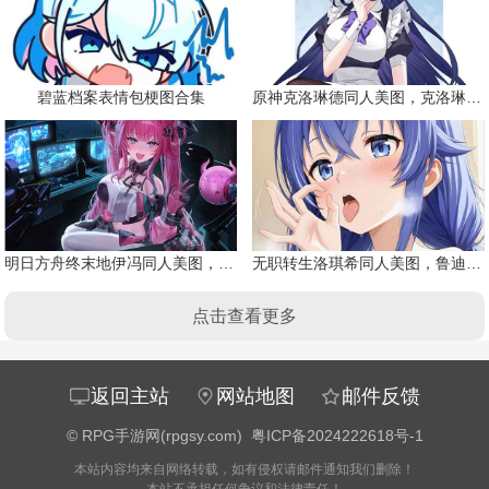
碧蓝档案表情包梗图合集
原神克洛琳德同人美图，克洛琳德战败会怎样
明日方舟终末地伊冯同人美图，粉毛恶魔伊冯
无职转生洛琪希同人美图，鲁迪的二老婆
点击查看更多
返回主站
网站地图
邮件反馈
©
RPG手游网(rpgsy.com)
粤ICP备2024222618号-1
本站内容均来自网络转载，如有侵权请邮件通知我们删除！
本站不承担任何争议和法律责任！