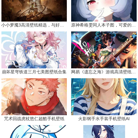
小小梦魇3高清壁纸精选，与好友一同面对恐惧
原神希格雯同人本子图，可爱的双马尾
崩坏星穹铁道三月七美图壁纸合集
网易《遗忘之海》游戏高清壁纸精选
咒术回战虎杖悠仁超酷手机壁纸
火影纲手水手装手机壁纸AI