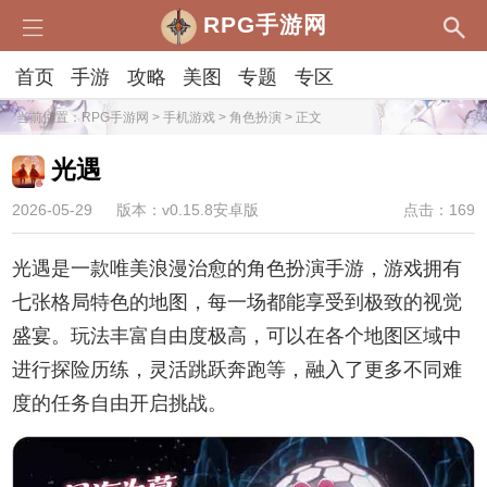
RPG手游网
首页
手游
攻略
美图
专题
专区
当前位置：
RPG手游网
>
手机游戏
>
角色扮演
> 正文
光遇
2026-05-29
版本：v0.15.8安卓版
点击：169
光遇是一款唯美浪漫治愈的角色扮演手游，游戏拥有
七张格局特色的地图，每一场都能享受到极致的视觉
盛宴。玩法丰富自由度极高，可以在各个地图区域中
进行探险历练，灵活跳跃奔跑等，融入了更多不同难
度的任务自由开启挑战。