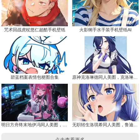
咒术回战虎杖悠仁超酷手机壁纸
火影纲手水手装手机壁纸AI
碧蓝档案表情包梗图合集
原神克洛琳德同人美图，克洛琳德战败会怎样
明日方舟终末地伊冯同人美图，粉毛恶魔伊冯
无职转生洛琪希同人美图，鲁迪的二老婆
点击查看更多