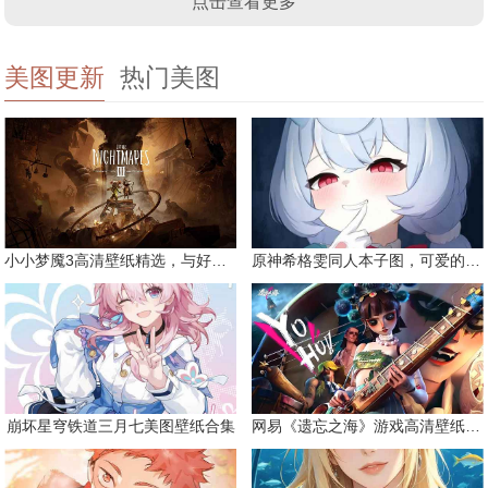
点击查看更多
美图更新
热门美图
小小梦魇3高清壁纸精选，与好友一同面对恐惧
原神希格雯同人本子图，可爱的双马尾
崩坏星穹铁道三月七美图壁纸合集
网易《遗忘之海》游戏高清壁纸精选