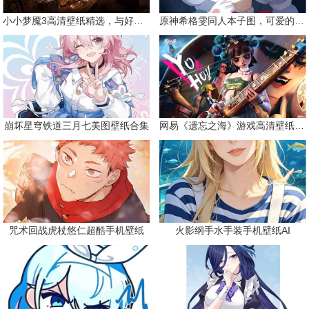
小小梦魇3高清壁纸精选，与好友一同面对恐惧
原神希格雯同人本子图，可爱的双马尾
崩坏星穹铁道三月七美图壁纸合集
网易《遗忘之海》游戏高清壁纸精选
咒术回战虎杖悠仁超酷手机壁纸
火影纲手水手装手机壁纸AI