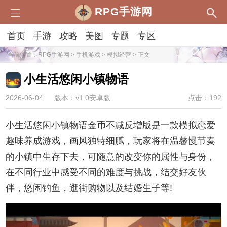
RPG手游网
首页
手游
攻略
美图
专题
专区
当前位置：
RPG手游网
>
手机游戏
>
模拟经营
> 正文
小生活悠闲小镇物语
2026-06-04
版本：v1.0安卓版
点击：192
小生活悠闲小镇物语金币不减反增版是一款模拟恋爱
趣味养成游戏，画风独特细腻，玩家将在温馨慢节奏
的小镇中生存下去，可随意的改变你的属性与身份，
在不同行业中感受不同的难度与挑战，结交好友伙
伴，悠闲钓鱼，逛街购物以及结婚生子等!