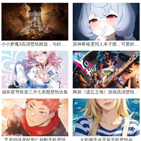
小小梦魇3高清壁纸精选，与好友一同面对恐惧
原神希格雯同人本子图，可爱的双马尾
崩坏星穹铁道三月七美图壁纸合集
网易《遗忘之海》游戏高清壁纸精选
咒术回战虎杖悠仁超酷手机壁纸
火影纲手水手装手机壁纸AI