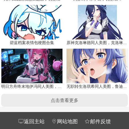
碧蓝档案表情包梗图合集
原神克洛琳德同人美图，克洛琳德战败会怎样
明日方舟终末地伊冯同人美图，粉毛恶魔伊冯
无职转生洛琪希同人美图，鲁迪的二老婆
点击查看更多
返回主站
网站地图
邮件反馈