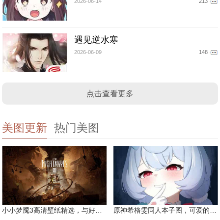
2026-06-14
213
遇见逆水寒
2026-06-09
148
点击查看更多
美图更新
热门美图
小小梦魇3高清壁纸精选，与好友一同面对恐惧
原神希格雯同人本子图，可爱的双马尾