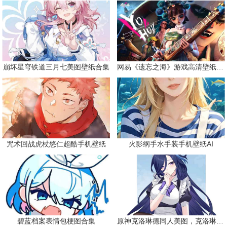
崩坏星穹铁道三月七美图壁纸合集
网易《遗忘之海》游戏高清壁纸精选
咒术回战虎杖悠仁超酷手机壁纸
火影纲手水手装手机壁纸AI
碧蓝档案表情包梗图合集
原神克洛琳德同人美图，克洛琳德战败会怎样