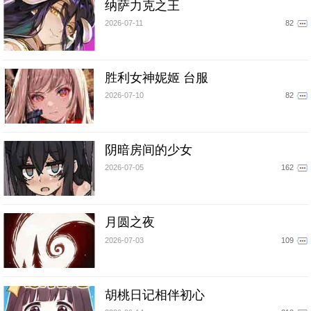
纳萨力克之王
2026-07-11
82
胜利女神妮姬 台服
2026-07-10
82
阴暗房间的少女
2026-07-05
162
月圆之夜
2026-07-03
109
胡桃日记相伴初心