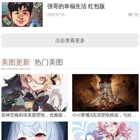
强哥的幸福生活 红包版
2026-07-01
96
点击查看更多
美图更新
热门美图
原神艾梅莉埃美图壁纸，优雅腹黑眼镜娘
小小梦魇3高清壁纸精选，与好友一同面对恐惧