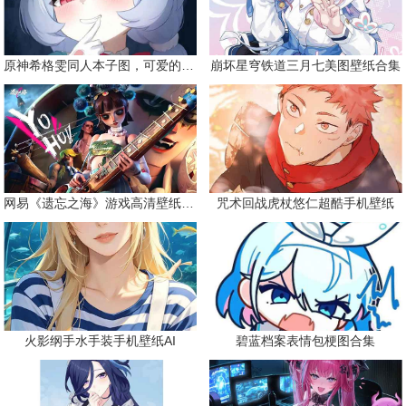
原神希格雯同人本子图，可爱的双马尾
崩坏星穹铁道三月七美图壁纸合集
网易《遗忘之海》游戏高清壁纸精选
咒术回战虎杖悠仁超酷手机壁纸
火影纲手水手装手机壁纸AI
碧蓝档案表情包梗图合集