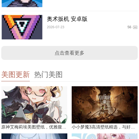
奥术扳机 安卓版
2026-07-23
56
点击查看更多
美图更新
热门美图
原神艾梅莉埃美图壁纸，优雅腹黑眼镜娘
小小梦魇3高清壁纸精选，与好友一同面对恐惧