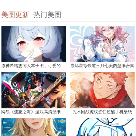
美图更新
热门美图
原神希格雯同人本子图，可爱的双马尾
崩坏星穹铁道三月七美图壁纸合集
网易《遗忘之海》游戏高清壁纸精选
咒术回战虎杖悠仁超酷手机壁纸