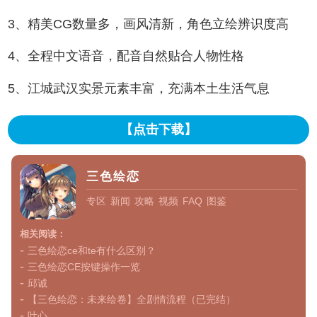
3、精美CG数量多，画风清新，角色立绘辨识度高
4、全程中文语音，配音自然贴合人物性格
5、江城武汉实景元素丰富，充满本土生活气息
【点击下载】
三色绘恋
专区
新闻
攻略
视频
FAQ
图鉴
相关阅读：
-
三色绘恋ce和te有什么区别？
-
三色绘恋CE按键操作一览
-
邱诚
-
【三色绘恋：未来绘卷】全剧情流程（已完结）
-
叶心