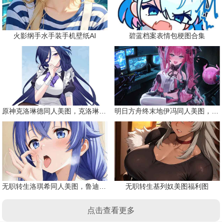
火影纲手水手装手机壁纸AI
碧蓝档案表情包梗图合集
原神克洛琳德同人美图，克洛琳德战败会怎样
明日方舟终末地伊冯同人美图，粉毛恶魔伊冯
无职转生洛琪希同人美图，鲁迪的二老婆
无职转生基列奴美图福利图
点击查看更多