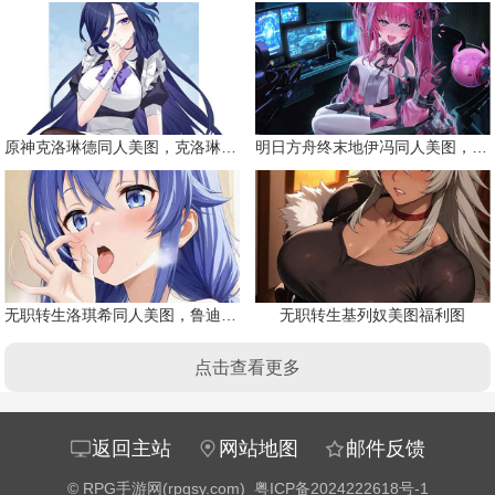
原神克洛琳德同人美图，克洛琳德战败会怎样
明日方舟终末地伊冯同人美图，粉毛恶魔伊冯
无职转生洛琪希同人美图，鲁迪的二老婆
无职转生基列奴美图福利图
点击查看更多
返回主站
网站地图
邮件反馈
©
RPG手游网(rpgsy.com)
粤ICP备2024222618号-1