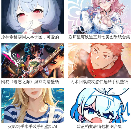
原神希格雯同人本子图，可爱的双马尾
崩坏星穹铁道三月七美图壁纸合集
网易《遗忘之海》游戏高清壁纸精选
咒术回战虎杖悠仁超酷手机壁纸
火影纲手水手装手机壁纸AI
碧蓝档案表情包梗图合集