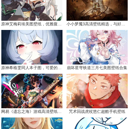
原神艾梅莉埃美图壁纸，优雅腹黑眼镜娘
小小梦魇3高清壁纸精选，与好友一同面对恐惧
原神希格雯同人本子图，可爱的双马尾
崩坏星穹铁道三月七美图壁纸合集
网易《遗忘之海》游戏高清壁纸精选
咒术回战虎杖悠仁超酷手机壁纸