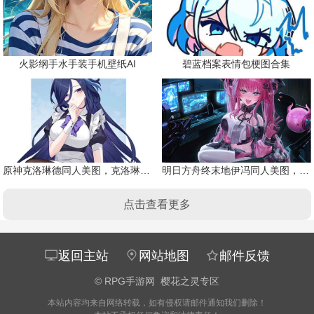
火影纲手水手装手机壁纸AI
碧蓝档案表情包梗图合集
原神克洛琳德同人美图，克洛琳德战败会怎样
明日方舟终末地伊冯同人美图，粉毛恶魔伊冯
点击查看更多
返回主站
网站地图
邮件反馈
©
RPG手游网
樱花之灵专区
本站内容均来自网络转载，如有侵权请邮件通知我们删除！